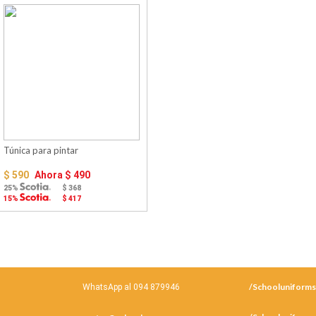
Túnica para pintar
$ 590
Ahora
$ 490
25%
$ 368
15%
$ 417
/Schooluniform
WhatsApp al 094 879946