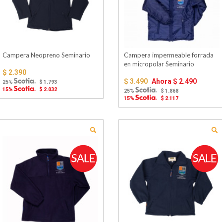
Campera Neopreno Seminario
Campera impermeable forrada
en micropolar Seminario
$ 2.390
$ 3.490
Ahora
$ 2.490
25%
$ 1.793
15%
$ 2.032
25%
$ 1.868
15%
$ 2.117