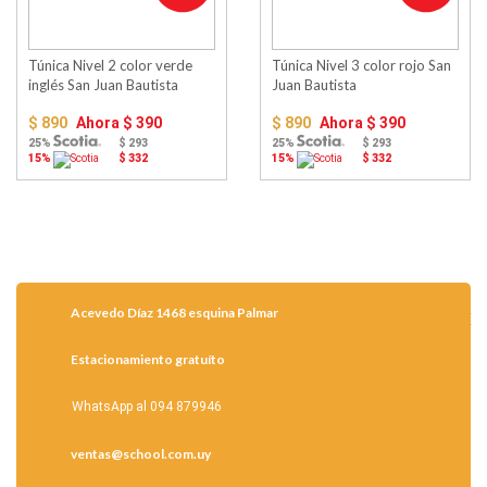
Túnica Nivel 2 color verde
Túnica Nivel 3 color rojo San
inglés San Juan Bautista
Juan Bautista
$ 890
Ahora
$ 390
$ 890
Ahora
$ 390
25%
$ 293
25%
$ 293
15%
$ 332
15%
$ 332
Acevedo Díaz 1468 esquina Palmar
Estacionamiento gratuíto
WhatsApp al 094 879946
ventas@school.com.uy