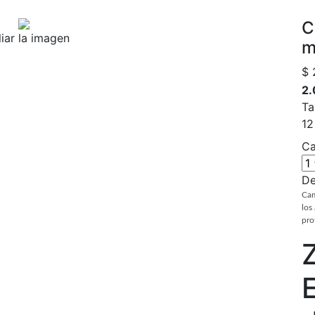
C
iar la imagen
m
$ 
2.
Ta
1
Ca
De
Cam
los
pro
Z
E