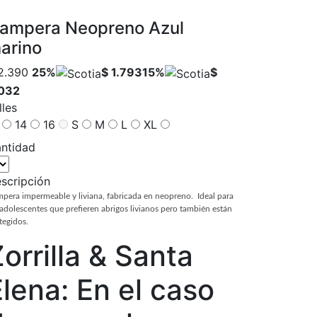
ampera Neopreno Azul
arino
2.390
25%
$ 1.793
15%
$
032
lles
2
14
16
S
M
L
XL
ntidad
scripción
pera impermeable y liviana, fabricada en neopreno. Ideal para
 adolescentes que prefieren abrigos livianos pero también están
tegidos.
orrilla & Santa
lena: En el caso