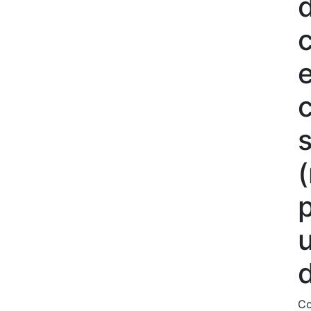
s
(
p
Co