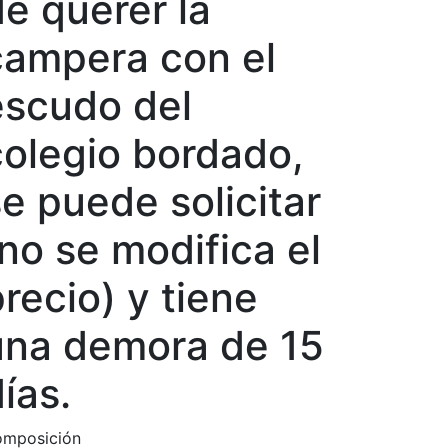
de querer la
campera con el
escudo del
colegio bordado,
e puede solicitar
no se modifica el
recio) y tiene
una demora de 15
días.
mposición