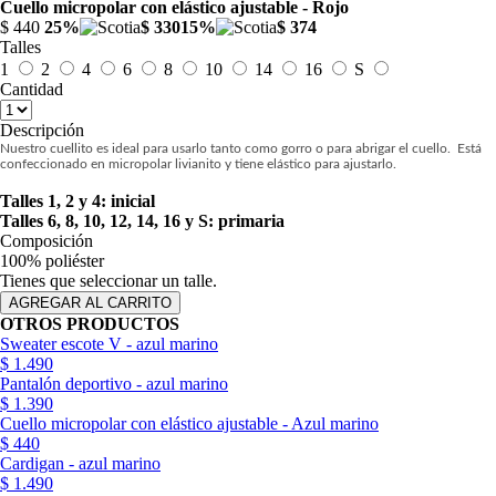
Cuello micropolar con elástico ajustable - Rojo
$ 440
25%
$ 330
15%
$ 374
Talles
1
2
4
6
8
10
14
16
S
Cantidad
Descripción
Nuestro cuellito es ideal para usarlo tanto como gorro o para abrigar el cuello. Está
confeccionado en micropolar livianito y tiene elástico para ajustarlo.
Talles 1, 2 y 4: inicial
Talles 6, 8, 10, 12, 14, 16 y S: primaria
Composición
100% poliéster
Tienes que seleccionar un talle.
OTROS PRODUCTOS
Sweater escote V - azul marino
$ 1.490
Pantalón deportivo - azul marino
$ 1.390
Cuello micropolar con elástico ajustable - Azul marino
$ 440
Cardigan - azul marino
$ 1.490