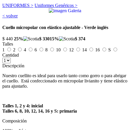
UNIFORMES >
Uniformes Genéricos >
< volver
Cuello micropolar con elástico ajustable - Verde inglés
$ 440
25%
$ 330
15%
$ 374
Talles
1
2
4
6
8
10
12
14
16
S
Cantidad
Descripción
Nuestro cuellito es ideal para usarlo tanto como gorro o para abrigar
el cuello. Está confeccionado en micropolar livianito y tiene elástico
para ajustarlo.
Talles 1, 2 y 4: inicial
Talles 6, 8, 10, 12, 14, 16 y S: primaria
Composición