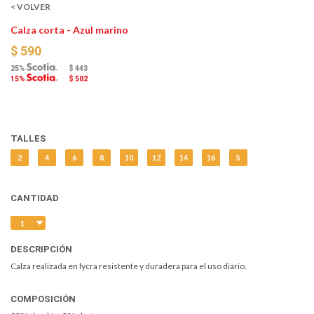
< VOLVER
Calza corta - Azul marino
$ 590
25%
$ 443
15%
$ 502
TALLES
2
4
6
8
10
12
14
16
S
CANTIDAD
DESCRIPCIÓN
Calza realizada en lycra resistente y duradera para el uso diario.
COMPOSICIÓN