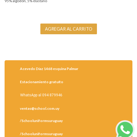
95% algodón, 5% elastano
Acevedo Díaz 1468 esquina Palmar
Estacionamiento gratuíto
WhatsApp al 094 879946
ventas@school.com.uy
/Schooluniformsuruguay
/Schooluniformsuruguay