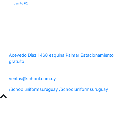
carrito (0)
Acevedo Díaz 1468 esquina Palmar
Estacionamiento
gratuíto
WhatsApp al 094 879946
ventas@school.com.uy
/Schooluniformsuruguay
/Schooluniformsuruguay