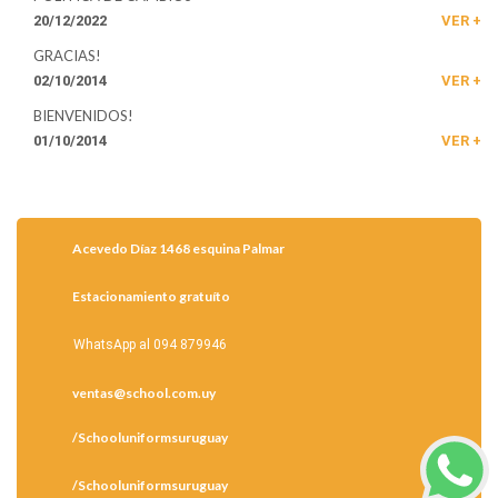
20/12/2022
VER +
GRACIAS!
02/10/2014
VER +
BIENVENIDOS!
01/10/2014
VER +
Acevedo Díaz 1468 esquina Palmar
Estacionamiento gratuíto
WhatsApp al 094 879946
ventas@school.com.uy
/Schooluniformsuruguay
/Schooluniformsuruguay