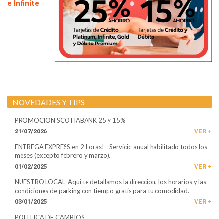
e Infinite
SCHOOL, DURANTE TODO EL AÑO; TENDRÁS
DESCUENTOS CON TARJETAS SCOTIABANK. VÁLIDO
ONLINE Y EN NUESTRO LOCAL.
NOVEDADES Y TIPS
PROMOCION SCOTIABANK 25 y 15%
21/07/2026
VER +
ENTREGA EXPRESS en 2 horas! - Servicio anual habilitado todos los
meses (excepto febrero y marzo).
01/02/2025
VER +
NUESTRO LOCAL: Aqui­ te detallamos la direccion, los horarios y las
condiciones de parking con tiempo gratis para tu comodidad.
03/01/2025
VER +
POLITICA DE CAMBIOS