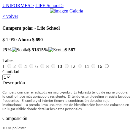
UNIFORMES >
LIFE School >
< volver
Campera polar - Life School
$ 1.990
Ahora
$ 690
25%
$ 518
15%
$ 587
Talles
1
2
4
6
8
10
12
14
16
Cantidad
Descripción
Campera con cierre realizada en micro-polar. La tela está tejida de manera doble,
lo cuál lo hace más abrigado y resistente. El tejido es anti-peeling y resiste lavados
frecuentes. El cuello y el interior tienen la combinación de color rojo
institucional. La prenda lleva una etiqueta de identificación bordada colocada en
un lugar visible dónde detallar los datos personales.
Composición
100% poliéster