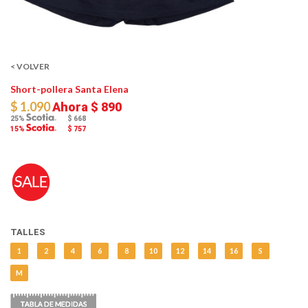
< VOLVER
Short-pollera Santa Elena
$ 1.090
Ahora
$ 890
25%
$ 668
15%
$ 757
TALLES
1
2
4
6
8
10
12
14
16
S
M