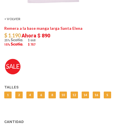
< VOLVER
Remera a la base manga larga Santa Elena
$ 1.190
Ahora
$ 890
25%
$ 668
15%
$ 757
TALLES
1
2
4
6
8
10
12
14
16
S
CANTIDAD