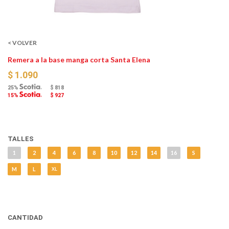
< VOLVER
Remera a la base manga corta Santa Elena
$ 1.090
25%
$ 818
15%
$ 927
TALLES
1
2
4
6
8
10
12
14
16
S
M
L
XL
CANTIDAD