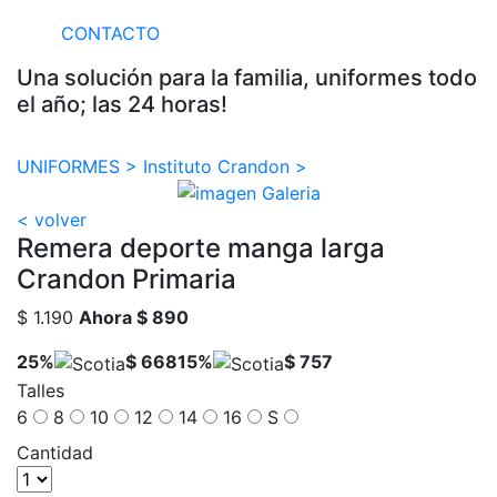
CONTACTO
Una solución para la familia, uniformes todo
el año; las 24 horas!
UNIFORMES >
Instituto Crandon >
< volver
Remera deporte manga larga
Crandon Primaria
$ 1.190
Ahora
$ 890
25%
$ 668
15%
$ 757
Talles
6
8
10
12
14
16
S
Cantidad