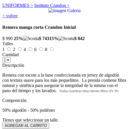
UNIFORMES >
Instituto Crandon >
< volver
Remera manga corta Crandon Inicial
$ 990
25%
$ 743
15%
$ 842
Talles
1
2
4
6
8
Cantidad
Descripción
Remera con escote a la base confeccionada en jersey de algodón
con textura suave para los más pequeñitos. La prenda contiene fibra
natural y sintética para asegurar la integridad de la misma con el
paso del tiempo y los lavados.
Todas nuestras telas tienen filtro UV 50.
Composición
50% algodón - 50% poliéster
Tienes que seleccionar un talle.