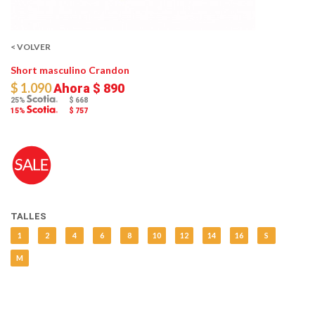
< VOLVER
Short masculino Crandon
$ 1.090
Ahora
$ 890
25%
$ 668
15%
$ 757
TALLES
1
2
4
6
8
10
12
14
16
S
M