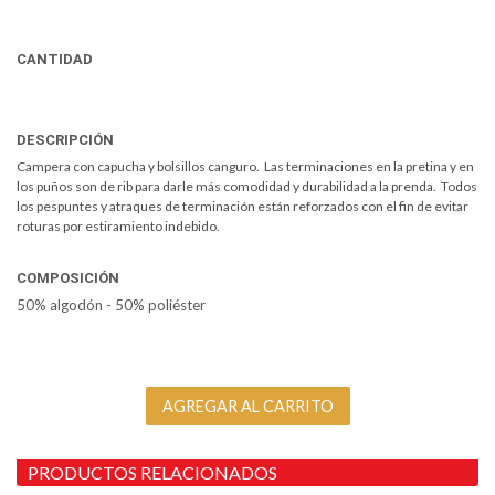
CANTIDAD
DESCRIPCIÓN
Campera con capucha y bolsillos canguro. Las terminaciones en la pretina y en
los puños son de rib para darle más comodidad y durabilidad a la prenda. Todos
los pespuntes y atraques de terminación están reforzados con el fin de evitar
roturas por estiramiento indebido.
COMPOSICIÓN
50% algodón - 50% poliéster
PRODUCTOS RELACIONADOS