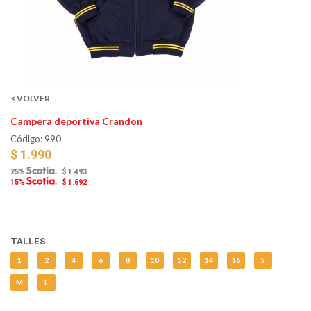
< VOLVER
Campera deportiva Crandon
Código: 990
$ 1.990
25%
$ 1.493
15%
$ 1.692
TALLES
1
2
4
6
8
10
12
14
16
S
M
L