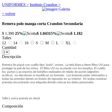
UNIFORMES >
Instituto Crandon >
< volver
Remera polo manga corta Crandon Secundaria
$ 1.390
25%
$ 1.043
15%
$ 1.182
Talles
12
14
16
S
M
L
XL
Cantidad
Descripción
Remera de piqué con cuello tipo "polo", unisex. La tela blanca tiene filtro UV para
proteger la piel de los niños. El filtro UV no se pierde con los lavados. El cuello,
los puños y accesorios de bolsillos realizados en tejido de punto (algodón-
acrílico), no decoloran ni modifican su formato. Los botones están reforzados y
todas las prendas tienen un botón de repuesto en su interior. En todas nuestras
prendas encontrarán una etiqueta dónde colocar los datos personales.
Talle L unica prenda en stock
Composición