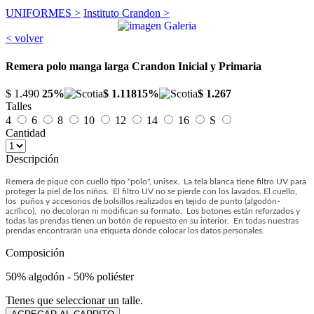
UNIFORMES >
Instituto Crandon >
< volver
Remera polo manga larga Crandon Inicial y Primaria
$ 1.490
25%
$ 1.118
15%
$ 1.267
Talles
4
6
8
10
12
14
16
S
Cantidad
Descripción
Remera de piqué con cuello tipo "polo", unisex. La tela blanca tiene filtro UV para
proteger la piel de los niños. El filtro UV no se pierde con los lavados. El cuello,
los puños y accesorios de bolsillos realizados en tejido de punto (algodón-
acrílico), no decoloran ni modifican su formato. Los botones están reforzados y
todas las prendas tienen un botón de repuesto en su interior. En todas nuestras
prendas encontrarán una etiqueta dónde colocar los datos personales.
Composición
50% algodón - 50% poliéster
Tienes que seleccionar un talle.