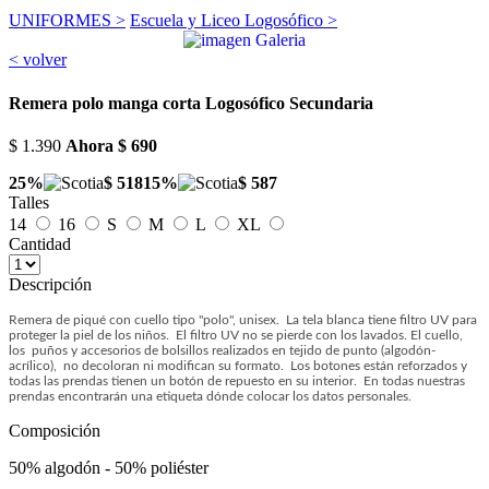
UNIFORMES >
Escuela y Liceo Logosófico >
< volver
Remera polo manga corta Logosófico Secundaria
$ 1.390
Ahora
$ 690
25%
$ 518
15%
$ 587
Talles
14
16
S
M
L
XL
Cantidad
Descripción
Remera de piqué con cuello tipo "polo", unisex. La tela blanca tiene filtro UV para
proteger la piel de los niños. El filtro UV no se pierde con los lavados. El cuello,
los puños y accesorios de bolsillos realizados en tejido de punto (algodón-
acrílico), no decoloran ni modifican su formato. Los botones están reforzados y
todas las prendas tienen un botón de repuesto en su interior. En todas nuestras
prendas encontrarán una etiqueta dónde colocar los datos personales.
Composición
50% algodón - 50% poliéster