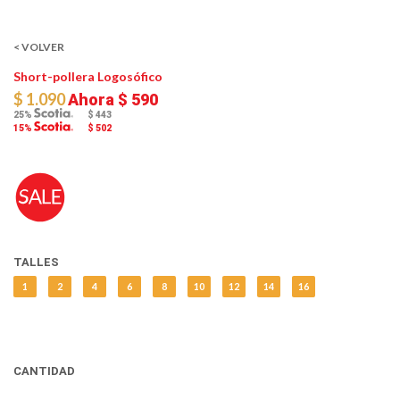
< VOLVER
Short-pollera Logosófico
$ 1.090
Ahora
$ 590
25%
$ 443
15%
$ 502
TALLES
1
2
4
6
8
10
12
14
16
CANTIDAD