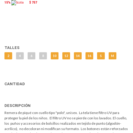
15%
$ 757
TALLES
2
4
6
8
10
12
14
16
S
M
CANTIDAD
DESCRIPCIÓN
Remera de piqué con cuello tipo "polo", unisex. La tela tiene filtro UV para
proteger la piel de los niños. El filtro UV no se pierde con los lavados. El cuello,
los puños y accesorios de bolsillos realizados en tejido de punto (algodón-
acrílico), no decoloran ni modifican su formato. Los botones están reforzados