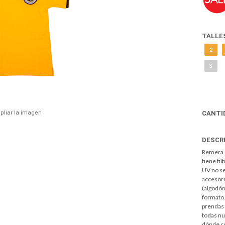
TALLE
2
S
pliar la imagen
CANTI
DESCR
Remera d
tiene fil
UV no se
accesori
(algodón
formato.
prendas 
todas nu
dónde co