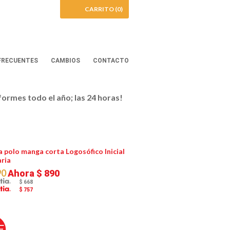
CARRITO (0)
FRECUENTES
CAMBIOS
CONTACTO
iformes todo el año; las 24 horas!
 polo manga corta Logosófico Inicial
aria
90
Ahora
$ 890
$ 668
$ 757