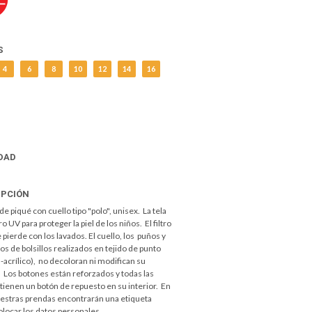
S
4
6
8
10
12
14
16
DAD
IPCIÓN
e piqué con cuello tipo "polo", unisex. La tela
tro UV para proteger la piel de los niños. El filtro
 pierde con los lavados. El cuello, los puños y
os de bolsillos realizados en tejido de punto
-acrílico), no decoloran ni modifican su
 Los botones están reforzados y todas las
tienen un botón de repuesto en su interior. En
estras prendas encontrarán una etiqueta
locar los datos personales.