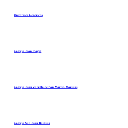
Uniformes Genéricos
Colegio Jean Piaget
Colegio Juan Zorrilla de San Martín-Maristas
Colegio San Juan Bautista