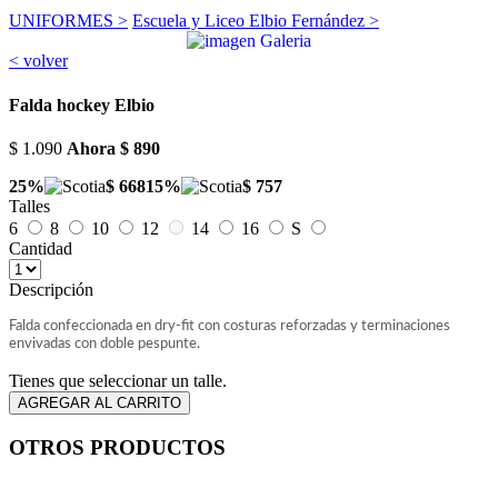
UNIFORMES >
Escuela y Liceo Elbio Fernández >
< volver
Falda hockey Elbio
$ 1.090
Ahora
$ 890
25%
$ 668
15%
$ 757
Talles
6
8
10
12
14
16
S
Cantidad
Descripción
Falda confeccionada en dry-fit con costuras reforzadas y terminaciones
envivadas con doble pespunte.
Tienes que seleccionar un talle.
OTROS PRODUCTOS