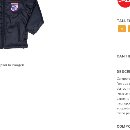
TALLE
4
CANTI
pliar la imagen
DESCR
Campera 
forrada 
abrigo in
resisten
capucha 
micropol
etiqueta
datos pe
COMPO