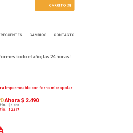
CARRITO (0)
FRECUENTES
CAMBIOS
CONTACTO
iformes todo el año; las 24 horas!
a impermeable con forro micropolar
90
Ahora
$ 2.490
$ 1.868
$ 2.117