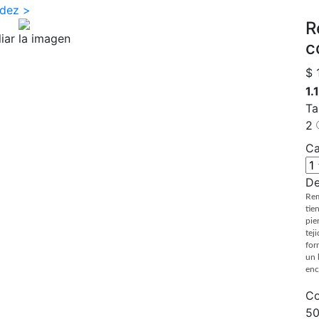
ndez >
R
iar la imagen
c
$ 
1.
Ta
2
Ca
De
Rem
tie
pie
tej
for
un 
enc
Co
50