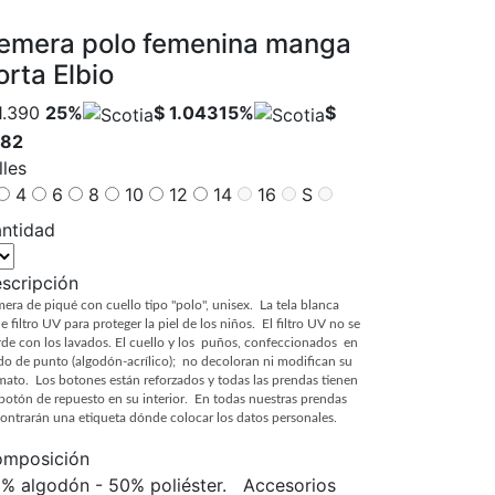
emera polo femenina manga
orta Elbio
1.390
25%
$ 1.043
15%
$
182
lles
4
6
8
10
12
14
16
S
ntidad
scripción
era de piqué con cuello tipo "polo", unisex. La tela blanca
ne filtro UV para proteger la piel de los niños. El filtro UV no se
rde con los lavados. El cuello y los puños, confeccionados en
ido de punto (algodón-acrílico); no decoloran ni modifican su
mato. Los botones están reforzados y todas las prendas tienen
botón de repuesto en su interior. En todas nuestras prendas
ontrarán una etiqueta dónde colocar los datos personales.
mposición
% algodón - 50% poliéster. Accesorios