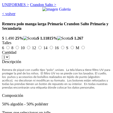
UNIFORMES >
Crandon Salto >
< volver
Remera polo manga larga Primaria Crandon Salto Primaria y
Secundaria
$ 1.490
25%
$ 1.118
15%
$ 1.267
Talles
6
8
10
12
14
16
S
M
Cantidad
Descripción
Remera de piqué con cuello tipo "polo", unisex. La tela blanca tiene filtro UV para
proteger la piel de los niños. El filtro UV no se pierde con los lavados. El cuello,
los puños y accesorios de bolsillos realizados en tejido de punto (algodón-
acrílico), no decoloran ni modifican su formato. Los botones están reforzados y
todas las prendas tienen un botón de repuesto en su interior. En todas nuestras
prendas encontrarán una etiqueta dónde colocar los datos personales.
Composición
50% algodón - 50% poliéster
Tienes que seleccionar un talle.