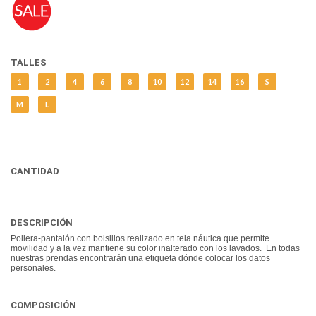
TALLES
1
2
4
6
8
10
12
14
16
S
M
L
CANTIDAD
DESCRIPCIÓN
Pollera-pantalón con bolsillos realizado en tela náutica que permite
movilidad y a la vez mantiene su color inalterado con los lavados. En todas
nuestras prendas encontrarán una etiqueta dónde colocar los datos
personales.
COMPOSICIÓN