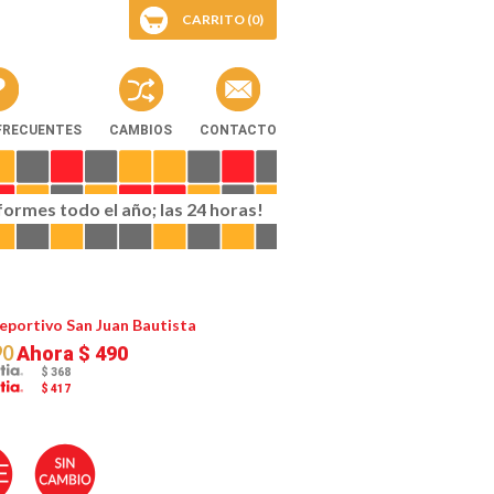
CARRITO (0)
FRECUENTES
CAMBIOS
CONTACTO
iformes todo el año; las 24 horas!
eportivo San Juan Bautista
90
Ahora
$ 490
$ 368
$ 417