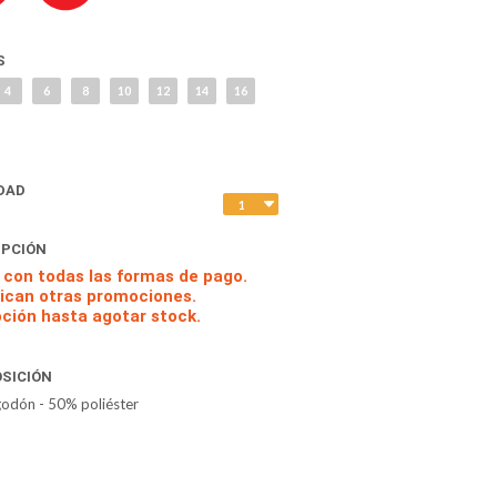
S
4
6
8
10
12
14
16
DAD
IPCIÓN
 con todas las formas de pago.
lican otras promociones.
ción hasta agotar stock.
SICIÓN
odón - 50% poliéster