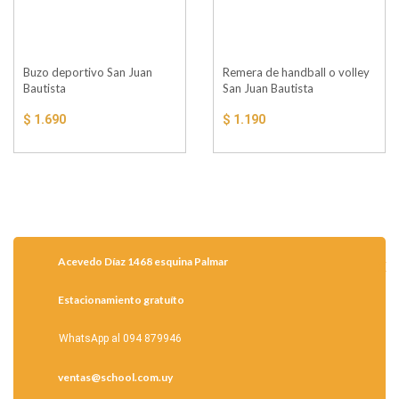
Buzo deportivo San Juan
Remera de handball o volley
Bautista
San Juan Bautista
$ 1.690
$ 1.190
Acevedo Díaz 1468 esquina Palmar
Estacionamiento gratuíto
WhatsApp al 094 879946
ventas@school.com.uy