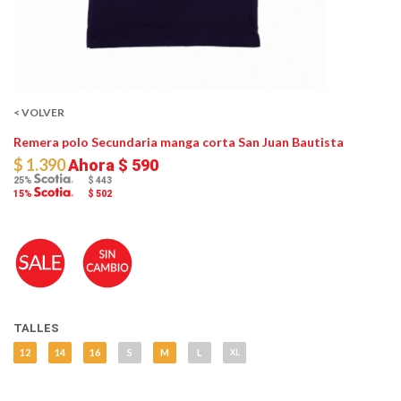
< VOLVER
Remera polo Secundaria manga corta San Juan Bautista
$ 1.390
Ahora
$ 590
25%
$ 443
15%
$ 502
TALLES
12
14
16
S
M
L
XL