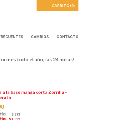
CARRITO (0)
FRECUENTES
CAMBIOS
CONTACTO
iformes todo el año; las 24 horas!
 a la base manga corta Zorrilla -
lerato
90
$ 893
$ 1.012