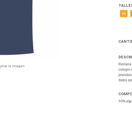
TALLE
14
CANTI
DESCR
Remera 
pliar la imagen
colegio 
prendas 
datos pe
COMPO
50% algo