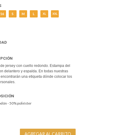
S
16
S
M
L
XL
XXL
DAD
IPCIÓN
de jersey con cuello redondo. Estampa del
en delantero y espalda. En todas nuestras
encontrarán una etiqueta dónde colocar los
rsonales.
SICIÓN
dón - 50% poliéster