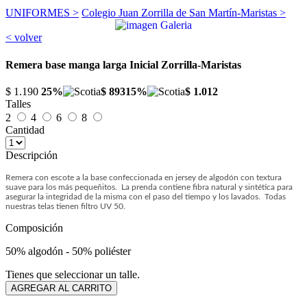
UNIFORMES >
Colegio Juan Zorrilla de San Martín-Maristas >
< volver
Remera base manga larga Inicial Zorrilla-Maristas
$ 1.190
25%
$ 893
15%
$ 1.012
Talles
2
4
6
8
Cantidad
Descripción
Remera con escote a la base confeccionada en jersey de algodón con textura
suave para los más pequeñitos. La prenda contiene fibra natural y sintética para
asegurar la integridad de la misma con el paso del tiempo y los lavados.
Todas
nuestras telas tienen filtro UV 50.
Composición
50% algodón - 50% poliéster
Tienes que seleccionar un talle.