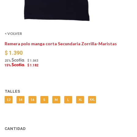
< VOLVER
Remera polo manga corta Secundaria Zorrilla-Maristas
$ 1.390
25%
$ 1.043
15%
$ 1.182
TALLES
12
14
16
S
M
L
XL
XXL
CANTIDAD