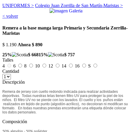
UNIFORMES >
Colegio Juan Zorrilla de San Martín-Maristas >
< volver
Remera a la base manga larga Primaria y Secundaria Zorrilla-
Maristas
$ 1.190
Ahora
$ 890
25%
$ 668
15%
$ 757
Talles
4
6
8
10
12
14
16
S
Cantidad
Descripción
Remera de jersey con cuello redondo indicada para realizar actividades
deportivas. Todas nuestras telas tienen filtro UV para proteger la piel de los
niños. El filtro UV no se pierde con los lavados. El cuello y los puños están
realizados en tejido de punto (algodón-acrílico), no decoloran ni modifican su
formato. En todas nuestras prendas encontrarán una etiqueta dónde colocar
los datos personales.
Composición
50% algodón - 50% poliéster