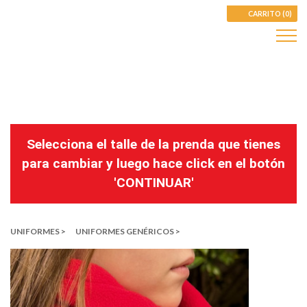
CARRITO (0)
Selecciona el talle de la prenda que tienes
para cambiar y luego hace click en el botón
'CONTINUAR'
UNIFORMES >
UNIFORMES GENÉRICOS >