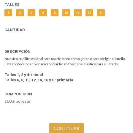
TALLES
1
2
4
6
8
10
14
16
S
CANTIDAD
DESCRIPCIÓN
Nuestro cuellito es ideal para usarlo tanto como gorro o para abrigar el cuello.
Está confeccionado en micropolar livianito y tiene elástico para ajustarlo.
Talles 1, 2 y 4: inicial
Talles 6, 8, 10, 12, 14, 16 y S: primaria
COMPOSICIÓN
100% poliéster