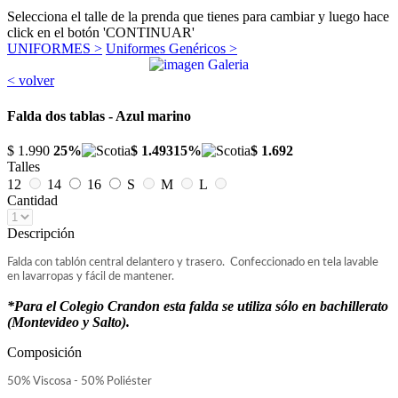
Selecciona el talle de la prenda que tienes para cambiar y luego hace
click en el botón 'CONTINUAR'
UNIFORMES >
Uniformes Genéricos >
< volver
Falda dos tablas - Azul marino
$ 1.990
25%
$ 1.493
15%
$ 1.692
Talles
12
14
16
S
M
L
Cantidad
Descripción
Falda con tablón central delantero y trasero. Confeccionado en tela lavable
en lavarropas y fácil de mantener.
*Para el Colegio Crandon esta falda se utiliza sólo en bachillerato
(Montevideo y Salto).
Composición
50% Viscosa - 50% Poliéster