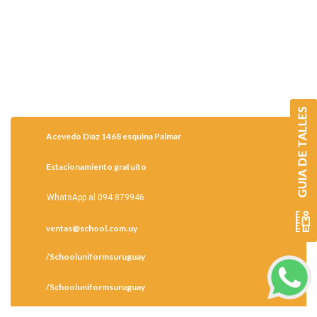
Acevedo Díaz 1468 esquina Palmar
Estacionamiento gratuíto
WhatsApp al 094 879946
ventas@school.com.uy
/Schooluniformsuruguay
/Schooluniformsuruguay