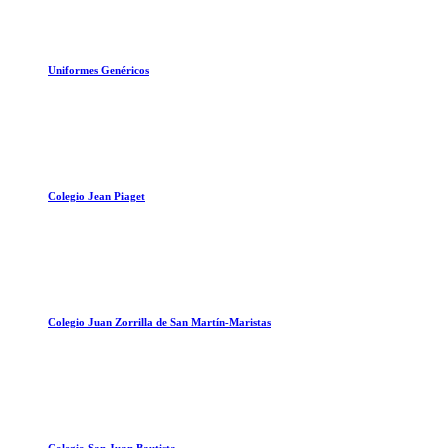
Uniformes Genéricos
Colegio Jean Piaget
Colegio Juan Zorrilla de San Martín-Maristas