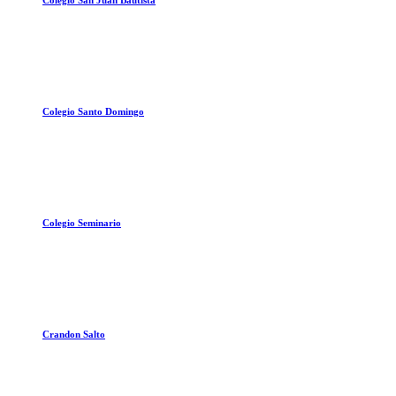
Colegio San Juan Bautista
Colegio Santo Domingo
Colegio Seminario
Crandon Salto