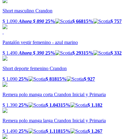
Short masculino Crandon
$ 1.090
Ahora
$ 890
25%
$ 668
15%
$ 757
Pantalón vestir femenino - azul marino
$ 1.490
Ahora
$ 390
25%
$ 293
15%
$ 332
Short deporte femenino Crandon
$ 1.090
25%
$ 818
15%
$ 927
Remera polo manga corta Crandon Inicial y Primaria
$ 1.390
25%
$ 1.043
15%
$ 1.182
Remera polo manga larga Crandon Inicial y Primaria
$ 1.490
25%
$ 1.118
15%
$ 1.267