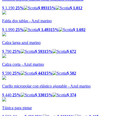
$ 1.190
25%
$ 893
15%
$ 1.012
Falda dos tablas - Azul marino
$ 1.990
25%
$ 1.493
15%
$ 1.692
Calza larga azul marino
$ 790
25%
$ 593
15%
$ 672
Calza corta - Azul marino
$ 590
25%
$ 443
15%
$ 502
Cuello micropolar con elástico ajustable - Azul marino
$ 440
25%
$ 330
15%
$ 374
Túnica para pintar