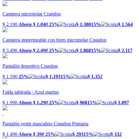
Campera micropolar Crandon
$ 2.190
Ahora
$ 1.840
25%
$ 1.380
15%
$ 1.564
Campera impermeable con forro micropolar Crandon
$ 3.490
Ahora
$ 2.490
25%
$ 1.868
15%
$ 2.117
Pantalón deportivo Crandon
$ 1.590
25%
$ 1.193
15%
$ 1.352
Falda tableada - Azul marino
$ 1.990
Ahora
$ 1.290
25%
$ 968
15%
$ 1.097
Pantalón vestir masculino Crandon Primaria
$ 1.490
Ahora
$ 390
25%
$ 293
15%
$ 332