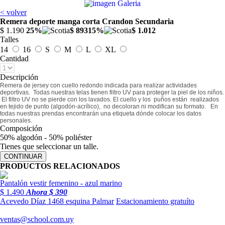
< volver
Remera deporte manga corta Crandon Secundaria
$ 1.190
25%
$ 893
15%
$ 1.012
Talles
14
16
S
M
L
XL
Cantidad
Descripción
Remera de jersey con cuello redondo indicada para realizar actividades
deportivas. Todas nuestras telas tienen filtro UV para proteger la piel de los niños.
El filtro UV no se pierde con los lavados. El cuello y los puños están realizados
en tejido de punto (algodón-acrílico), no decoloran ni modifican su formato. En
todas nuestras prendas encontrarán una etiqueta dónde colocar los datos
personales.
Composición
50% algodón - 50% poliéster
Tienes que seleccionar un talle.
PRODUCTOS RELACIONADOS
Pantalón vestir femenino - azul marino
$ 1.490
Ahora
$ 390
Acevedo Díaz 1468 esquina Palmar
Estacionamiento gratuíto
WhatsApp al 094 879946
ventas@school.com.uy