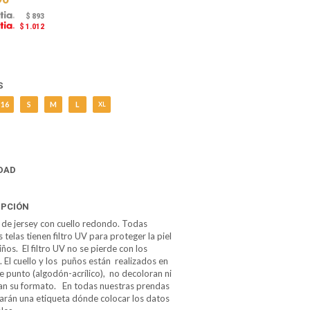
$ 893
$ 1.012
S
16
S
M
L
XL
DAD
IPCIÓN
de jersey con cuello redondo. Todas
 telas tienen filtro UV para proteger la piel
iños. El filtro UV no se pierde con los
. El cuello y los puños están realizados en
de punto (algodón-acrílico), no decoloran ni
an su formato. En todas nuestras prendas
arán una etiqueta dónde colocar los datos