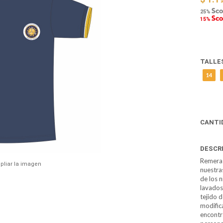
25%
15%
TALLE
14
CANTI
DESCR
Remera 
pliar la imagen
nuestras
de los n
lavados
tejido 
modific
encontr