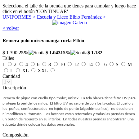
Selecciona el talle de la prenda que tienes para cambiar y luego hace
click en el botón 'CONTINUAR'
UNIFORMES >
Escuela y Liceo Elbio Fernández >
< volver
Remera polo unisex manga corta Elbio
$ 1.390
25%
$ 1.043
15%
$ 1.182
Talles
1
2
4
6
8
10
12
14
16
S
M
L
XL
XXL
Cantidad
Descripción
Remera de piqué con cuello tipo "polo", unisex. La tela blanca tiene filtro UV para
proteger la piel de los niños. El filtro UV no se pierde con los lavados. El cuello y
los puños, confeccionados en tejido de punto (algodón-acrílico); no decoloran
ni modifican su formato. Los botones están reforzados y todas las prendas tienen
un botón de repuesto en su interior. En todas nuestras prendas encontrarán una
etiqueta dónde colocar los datos personales.
Composición