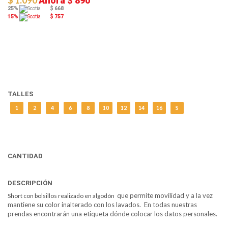
$ 1.090
Ahora
$ 890
25%
$ 668
15%
$ 757
TALLES
1
2
4
6
8
10
12
14
16
S
CANTIDAD
DESCRIPCIÓN
que permite movilidad y a la vez
Short con bolsillos realizado en algodón
mantiene su color inalterado con los lavados. En todas nuestras
prendas encontrarán una etiqueta dónde colocar los datos personales.