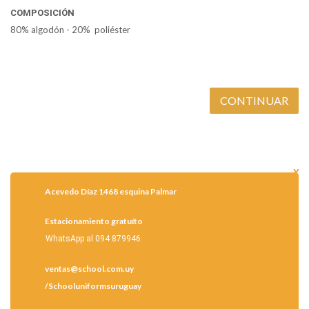
COMPOSICIÓN
80% algodón - 20% poliéster
Acevedo Díaz 1468 esquina Palmar
Estacionamiento gratuíto
WhatsApp al 094 879946
ventas@school.com.uy
/Schooluniformsuruguay