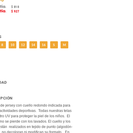
$ 818
$ 927
S
8
10
12
14
16
S
M
DAD
IPCIÓN
de jersey con cuello redondo indicada para
 actividades deportivas. Todas nuestras telas
iltro UV para proteger la piel de los niños. El
V no se pierde con los lavados. El cuello y los
tán realizados en tejido de punto (algodón-
), no decoloran ni modifican su formato. En