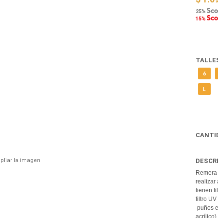
25%
15%
TALLE
6
L
CANTI
pliar la imagen
DESCR
Remera 
realizar
tienen f
filtro U
puños es
acrílico