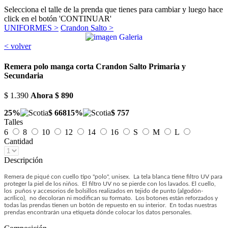
Selecciona el talle de la prenda que tienes para cambiar y luego hace
click en el botón 'CONTINUAR'
UNIFORMES >
Crandon Salto >
< volver
Remera polo manga corta Crandon Salto Primaria y
Secundaria
$ 1.390
Ahora
$ 890
25%
$ 668
15%
$ 757
Talles
6
8
10
12
14
16
S
M
L
Cantidad
Descripción
Remera de piqué con cuello tipo "polo", unisex. La tela blanca tiene filtro UV para
proteger la piel de los niños. El filtro UV no se pierde con los lavados. El cuello,
los puños y accesorios de bolsillos realizados en tejido de punto (algodón-
acrílico), no decoloran ni modifican su formato. Los botones están reforzados y
todas las prendas tienen un botón de repuesto en su interior. En todas nuestras
prendas encontrarán una etiqueta dónde colocar los datos personales.