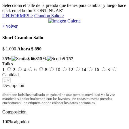
Selecciona el talle de la prenda que tienes para cambiar y luego hace
click en el botón 'CONTINUAR'
UNIFORMES >
Crandon Salto >
< volver
Short Crandon Salto
$ 1.090
Ahora
$ 890
25%
$ 668
15%
$ 757
Talles
1
2
4
6
8
10
12
14
16
S
Cantidad
Descripción
Short con bolsillos realizado en gabardina que permite movilidad y a la vez
mantiene su color inalterado con los lavados. En todas nuestras prendas
encontrarán una etiqueta dónde colocar los datos personales.
Composición
100% algodón