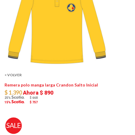
< VOLVER
Remera polo manga larga Crandon Salto Inicial
$ 1.390
Ahora
$ 890
25%
$ 668
15%
$ 757