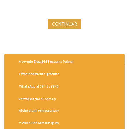
Acevedo Díaz 1468 esquina Palmar
Estacionamiento gratuíto
WhatsApp al 094 879946
ventas@school.com.uy
/Schooluniformsuruguay
/Schooluniformsuruguay