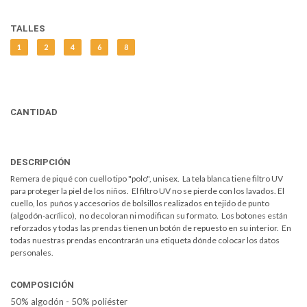
TALLES
1
2
4
6
8
CANTIDAD
DESCRIPCIÓN
Remera de piqué con cuello tipo "polo", unisex. La tela blanca tiene filtro UV
para proteger la piel de los niños. El filtro UV no se pierde con los lavados. El
cuello, los puños y accesorios de bolsillos realizados en tejido de punto
(algodón-acrílico), no decoloran ni modifican su formato. Los botones están
reforzados y todas las prendas tienen un botón de repuesto en su interior. En
todas nuestras prendas encontrarán una etiqueta dónde colocar los datos
personales.
COMPOSICIÓN
50% algodón - 50% poliéster