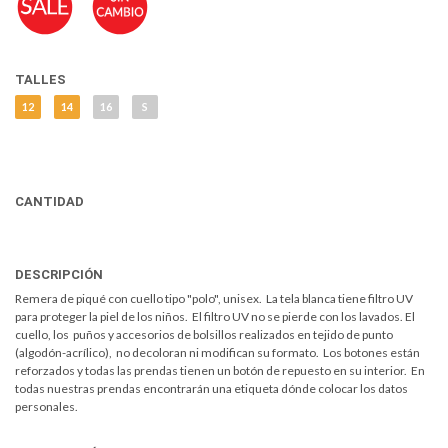
TALLES
12
14
16
S
CANTIDAD
DESCRIPCIÓN
Remera de piqué con cuello tipo "polo", unisex. La tela blanca tiene filtro UV
para proteger la piel de los niños. El filtro UV no se pierde con los lavados. El
cuello, los puños y accesorios de bolsillos realizados en tejido de punto
(algodón-acrílico), no decoloran ni modifican su formato. Los botones están
reforzados y todas las prendas tienen un botón de repuesto en su interior. En
todas nuestras prendas encontrarán una etiqueta dónde colocar los datos
personales.