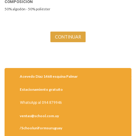
COMPOSICIÓN
50% algodón - 50% poliéster
Acevedo Díaz 1468 esquina Palmar
Estacionamiento gratuíto
WhatsApp al 094 879946
ventas@school.com.uy
/Schooluniformsuruguay