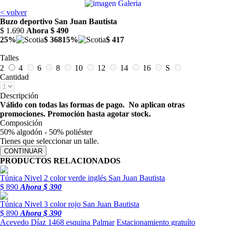
< volver
Buzo deportivo San Juan Bautista
$ 1.690
Ahora
$ 490
25%
$ 368
15%
$ 417
Talles
2
4
6
8
10
12
14
16
S
Cantidad
Descripción
Válido con todas las formas de pago. No aplican otras
promociones. Promoción hasta agotar stock.
Composición
50% algodón - 50% poliéster
Tienes que seleccionar un talle.
PRODUCTOS RELACIONADOS
Túnica Nivel 2 color verde inglés San Juan Bautista
$ 890
Ahora
$ 390
Túnica Nivel 3 color rojo San Juan Bautista
$ 890
Ahora
$ 390
Acevedo Díaz 1468 esquina Palmar
Estacionamiento gratuíto