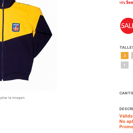
15%
TALLE
2
S
CANTI
pliar la imagen
DESCR
Válido
No ap
Promo