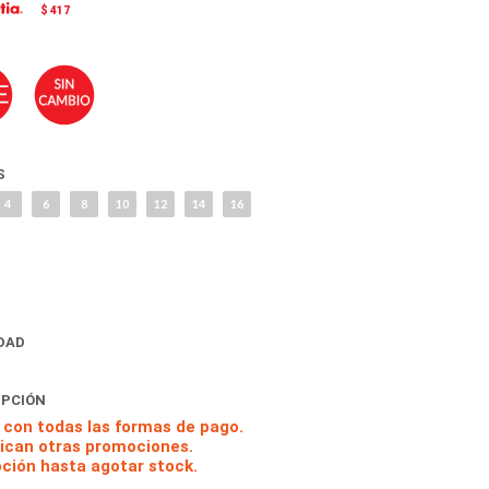
$ 417
S
4
6
8
10
12
14
16
DAD
IPCIÓN
 con todas las formas de pago.
lican otras promociones.
ción hasta agotar stock.